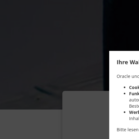
Ihre Wa
Oracle und
Cook
Funk
auto
Best
Wer
Inha
Bitte lese