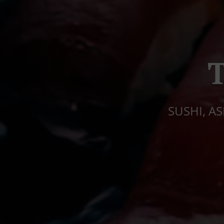
T
SUSHI, A