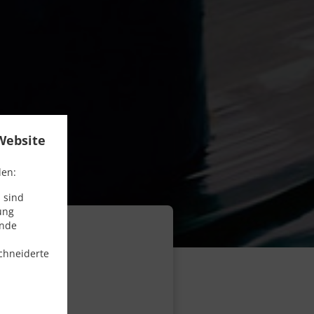
Website
den:
 sind
ung
ende
chneiderte